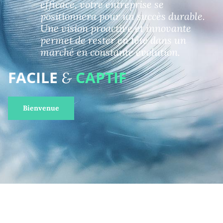
efficace, votre entreprise se
positionnera pour un succès durable.
Une vision proactive et innovante
permet de rester en tête dans un
marché en constante évolution.
FACILE
CAPTIF
&
Bienvenue