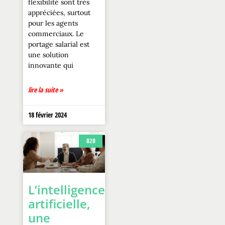
flexibilité sont très
appréciées, surtout
pour les agents
commerciaux. Le
portage salarial est
une solution
innovante qui
lire la suite »
18 février 2024
B2B
L’intelligence
artificielle,
une