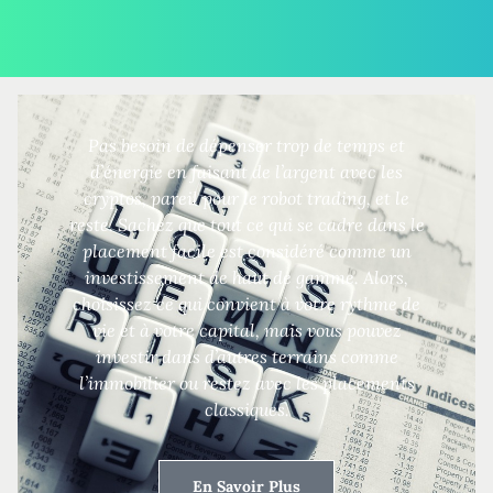
Pas besoin de dépenser trop de temps et
d’énergie en faisant de l’argent avec les
cryptos, pareil pour le robot trading, et le
reste. Sachez que tout ce qui se cadre dans le
placement facile est considéré comme un
investissement de haut de gamme. Alors,
choisissez ce qui convient à votre rythme de
vie et à votre capital, mais vous pouvez
investir dans d’autres terrains comme
l’immobilier ou restez avec les placements
classiques.
En Savoir Plus