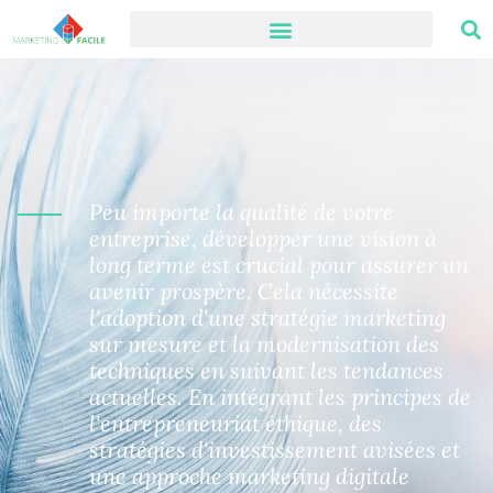
Peu importe la qualité de votre
entreprise, développer une vision à
long terme est crucial pour assurer un
avenir prospère. Cela nécessite
l'adoption d'une stratégie marketing
sur mesure et la modernisation des
techniques en suivant les tendances
actuelles. En intégrant les principes de
l'entrepreneuriat éthique, des
stratégies d'investissement avisées et
une approche marketing digitale