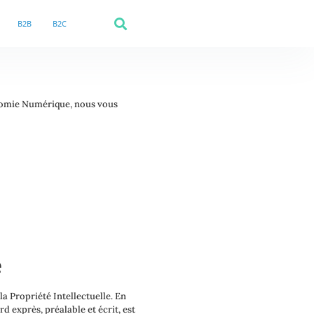
B2B
B2C
conomie Numérique, nous vous
e
a Propriété Intellectuelle. En
d exprès, préalable et écrit, est